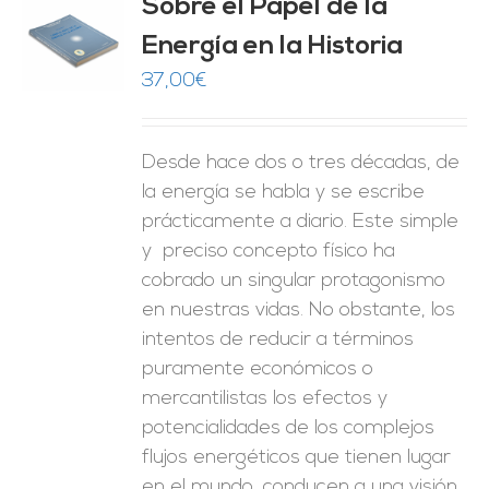
Sobre el Papel de la
Energía en la Historia
O
37,00
€
ES
Desde hace dos o tres décadas, de
la energía se habla y se escribe
prácticamente a diario. Este simple
y preciso concepto físico ha
cobrado un singular protagonismo
en nuestras vidas. No obstante, los
intentos de reducir a términos
puramente económicos o
mercantilistas los efectos y
potencialidades de los complejos
flujos energéticos que tienen lugar
en el mundo, conducen a una visión