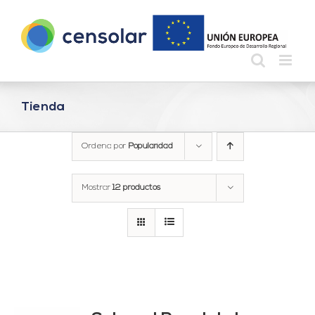
Saltar
al
contenido
Tienda
Ordena por
Popularidad
Mostrar
12 productos