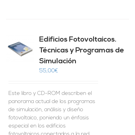
Edificios Fotovoltaicos.
Técnicas y Programas de
O
Simulación
ES
55,00
€
Este libro y CD-ROM describen el
panorama actual de los programas
de simulación, análisis y diseño
fotovoltaico, poniendo un énfasis
especial en los edificios
fotovoltaicos conectados a la red