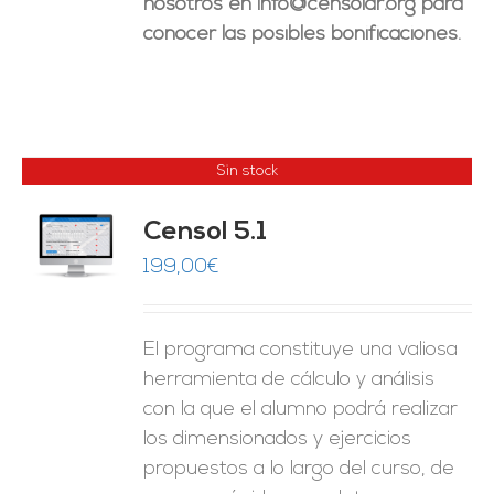
nosotros en info@censolar.org para
conocer las posibles bonificaciones.
Sin stock
Censol 5.1
ES
199,00
€
El programa constituye una valiosa
herramienta de cálculo y análisis
con la que el alumno podrá realizar
los dimensionados y ejercicios
propuestos a lo largo del curso, de