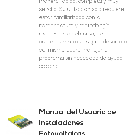
manera rápida, completa y muy
sencilla. Su utilización sólo requiere
estar familiarizado con la
nomenclatura y metodología
expuestas en el curso, de modo
que el alumno que siga el desarrollo
del mismo podrá manejar el
programa sin necesidad de ayuda
adicional.
Manual del Usuario de
Instalaciones
O
Fotovoltaicas
ES