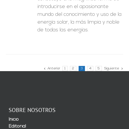
introducirse en el apasionante
mundo del conocimiento y uso de la
energía solar, la más limpia y noble
de todas las energías.
Anterior
1
2
3
4
5
Siguiente
SOBRE NOSOTROS
Inicio
Editorial