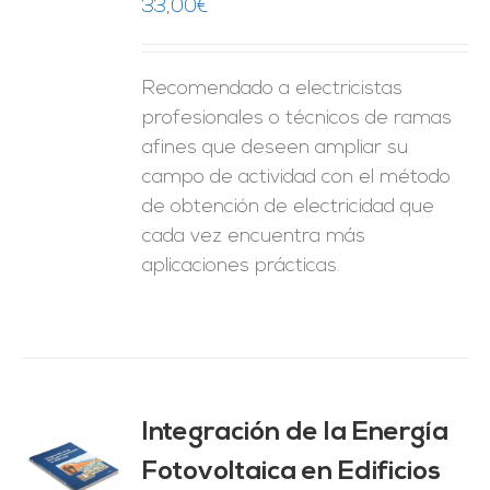
33,00
€
ES
Recomendado a electricistas
profesionales o técnicos de ramas
afines que deseen ampliar su
campo de actividad con el método
de obtención de electricidad que
cada vez encuentra más
aplicaciones prácticas.
Integración de la Energía
Fotovoltaica en Edificios
O