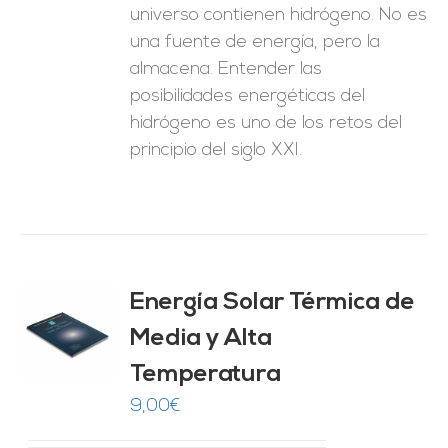
universo contienen hidrógeno. No es
una fuente de energía, pero la
almacena. Entender las
posibilidades energéticas del
hidrógeno es uno de los retos del
principio del siglo XXI.
Energía Solar Térmica de
ado
0
de 5
Media y Alta
O
Temperatura
ES
9,00
€