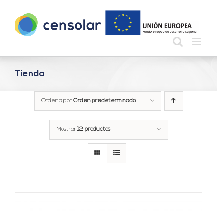
Saltar
al
contenido
Tienda
Ordena por
Orden predeterminado
Mostrar
12 productos