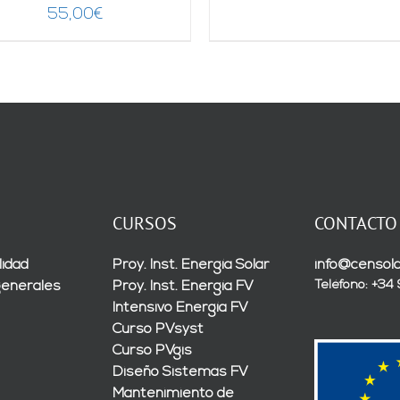
55,00
€
CURSOS
CONTACTO
lidad
Proy. Inst. Energía Solar
info@censola
Teléfono: +34
generales
Proy. Inst. Energía FV
Intensivo Energía FV
Curso PVsyst
Curso PVgis
Diseño Sistemas FV
Mantenimiento de