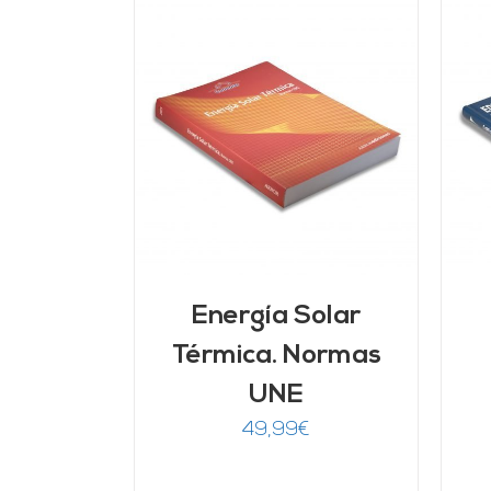
ARRITO
/
AÑADIR AL CARRITO
/
LLES
DETALLES
Energía Solar
Térmica. Normas
UNE
49,99
€