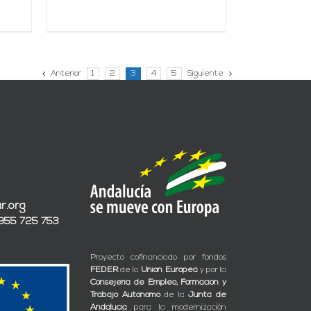
Anterior
1
2
3
4
5
Siguiente
r.org
 955 725 753
Proyecto cofinanciado por fondos
FEDER
de la
Unión Europea
y por la
Consejería de Empleo, Formación y
Trabajo Autónomo
de la
Junta de
Andalucía
para la modernización