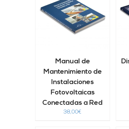
ARRITO
/
AÑADIR AL CARRITO
/
LLES
DETALLES
Manual de
Di
Mantenimiento de
Instalaciones
Fotovoltaicas
Conectadas a Red
38,00
€