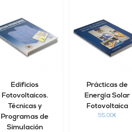
AÑADIR AL CARRITO
/
AÑADIR AL CARRITO
DETALLES
DETALLES
Edificios
Prácticas de
Fotovoltaicos.
Energía Solar
Técnicas y
Fotovoltaica
55,00
€
Programas de
Simulación