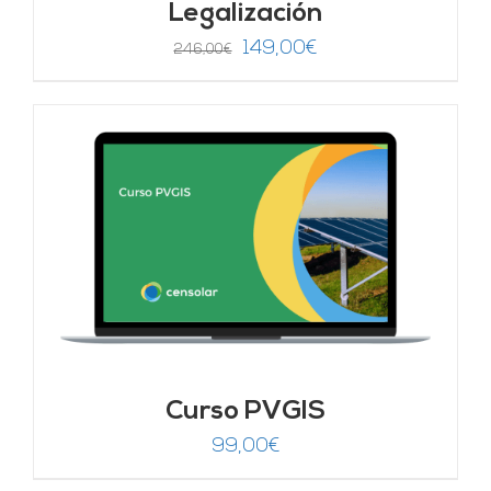
Legalización
El
El
149,00
€
246,00
€
precio
precio
original
actual
era:
es:
246,00€.
149,00€.
Curso PVGIS
99,00
€