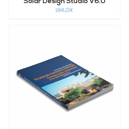
Solar Design Studio V6.0
184,21
€