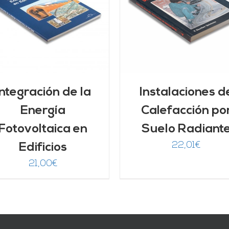
AÑADIR AL CARRITO
DETALLES
DETALLES
Integración de la
Instalaciones d
Energía
Calefacción po
Fotovoltaica en
Suelo Radiant
22,01
€
Edificios
21,00
€