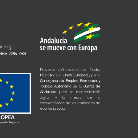
r.org
 955 725 753
Proyecto cofinanciado por fondos
FEDER
de la
Unión Europea
y por la
Consejería de Empleo, Formación y
Trabajo Autónomo
de la
Junta de
Andalucía
para la modernización
digital y la mejora de la
competitividad de las entidades de
economía social.