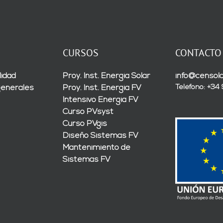
CURSOS
CONTACTO
lidad
Proy. Inst. Energía Solar
info@censola
Teléfono: +34
generales
Proy. Inst. Energía FV
Intensivo Energía FV
Curso PVsyst
Curso PVgis
Diseño Sistemas FV
Mantenimiento de
Sistemas FV