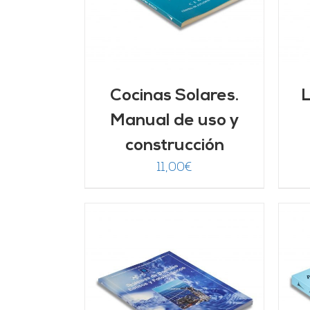
Cocinas Solares.
L
Manual de uso y
construcción
11,00
€
ARRITO
/
AÑADIR AL CARRITO
/
LLES
DETALLES