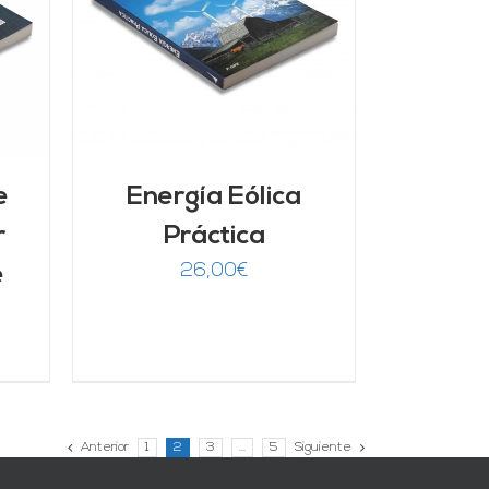
/
e
Energía Eólica
r
Práctica
26,00
€
e
Anterior
1
2
3
…
5
Siguiente