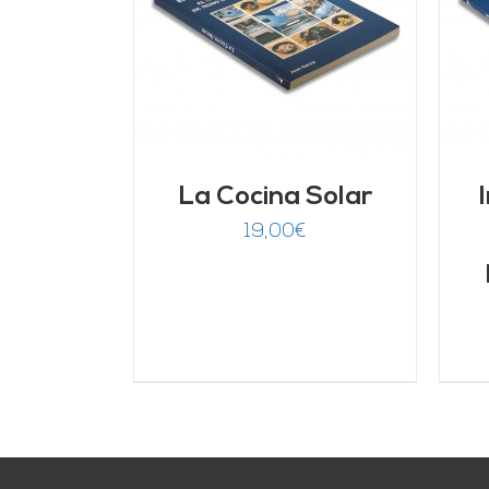
ARRITO
/
AÑADIR AL CARRITO
/
LLES
DETALLES
La Cocina Solar
19,00
€