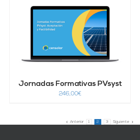
Jornadas Formativas PVsyst
246,00
€
Anterior
1
2
3
Siguiente