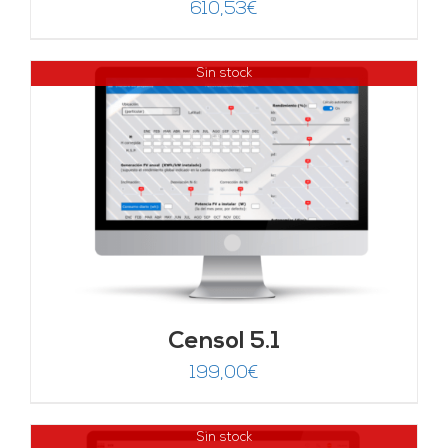
610,53
€
Sin stock
Censol 5.1
199,00
€
Sin stock