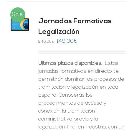
Sale!
Jornadas Formativas
O
Legalización
ES
El
El
149,00
€
246,00
€
precio
precio
original
actual
Últimas plazas disponibles.
Estas
era:
es:
jornadas formativas en directo te
246,00€.
149,00€.
permitirán dominar los procesos de
tramitación y legalización en toda
España. Conocerás los
procedimientos de acceso y
conexión, la tramitación
administrativa previa y la
legalización final en industria, con un