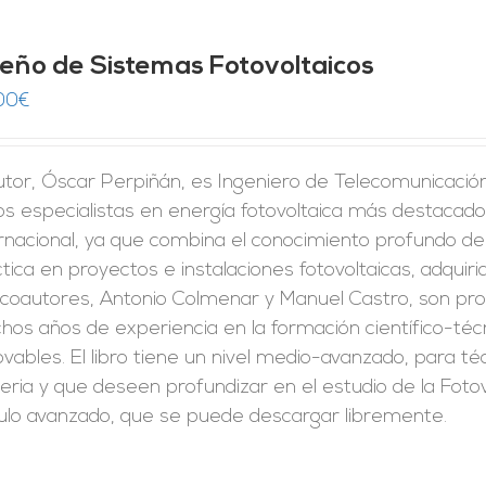
seño de Sistemas Fotovoltaicos
00
€
utor, Óscar Perpiñán, es Ingeniero de Telecomunicación 
os especialistas en energía fotovoltaica más destacado
rnacional, ya que combina el conocimiento profundo de
tica en proyectos e instalaciones fotovoltaicas, adquirid
 coautores, Antonio Colmenar y Manuel Castro, son pro
os años de experiencia en la formación científico-técn
vables. El libro tiene un nivel medio-avanzado, para t
ria y que deseen profundizar en el estudio de la Fotov
culo avanzado, que se puede descargar libremente.