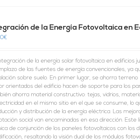
egración de la Energía Fotovoltaica en Ed
00
€
ntegración de la energía solar fotovoltaica en edificios
mplazo de las fuentes de energía convencionales, ya q
alación sobre suelo. En primer lugar, se ahorra terreno p
r orientados del edificio hacen de soporte para los pan
ién ahorra material constructivo: tejas, vidrios, mate
lectricidad en el mismo sitio en el que se consume, lo 
ucción y distribución de la energía eléctrica. Las mejor
tación social van encaminadas en esa dirección. Este l
ica de conjunción de los paneles fotovoltaicos con lo
dificación, resaltando la visión dual de los módulos fot