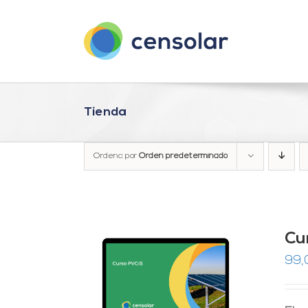
Saltar
al
contenido
Tienda
Ordena por
Orden predeterminado
Cu
99,
RRITO
/
LES