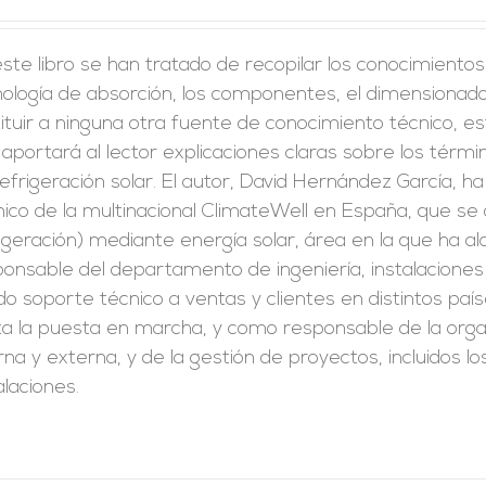
ste libro se han tratado de recopilar los conocimiento
ología de absorción, los componentes, el dimensionado 
ituir a ninguna otra fuente de conocimiento técnico, est
aportará al lector explicaciones claras sobre los térm
efrigeración solar. El autor, David Hernández García, 
ico de la multinacional ClimateWell en España, que se d
igeración) mediante energía solar, área en la que ha 
onsable del departamento de ingeniería, instalaciones y
o soporte técnico a ventas y clientes en distintos paíse
a la puesta en marcha, y como responsable de la organ
rna y externa, y de la gestión de proyectos, incluidos 
alaciones.