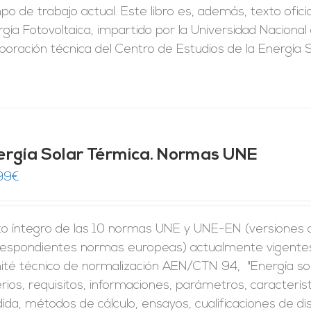
o de trabajo actual. Este libro es, además, texto ofic
gía Fotovoltaica, impartido por la Universidad Naciona
aboración técnica del Centro de Estudios de la Energía
ergía Solar Térmica. Normas UNE
99
€
to íntegro de las 10 normas UNE y UNE-EN (versiones of
respondientes normas europeas) actualmente vigentes 
ité técnico de normalización AEN/CTN 94, "Energía so
erios, requisitos, informaciones, parámetros, caracter
da, métodos de cálculo, ensayos, cualificaciones de di