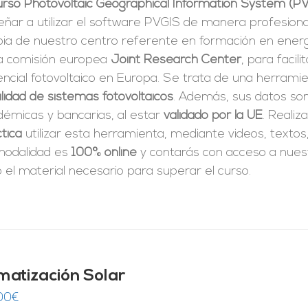
curso Photovoltaic Geographical Information System (P
ñar a utilizar el software PVGIS de manera profesiona
pia de nuestro centro referente en formación en energí
la comisión europea
Joint Research Center
, para facili
ncial fotovoltaico en Europa. Se trata de una herrami
ilidad de sistemas fotovoltaicos
. Además, sus datos son
démicas y bancarias, al estar
validado por la UE
. Realiz
tica
utilizar esta herramienta, mediante videos, textos
modalidad es
100% online
y contarás con acceso a nue
 el material necesario para superar el curso.
imatización Solar
00
€