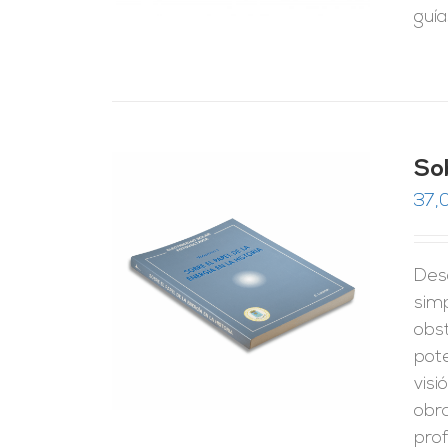
guía
Sob
37,
Desd
RRITO
/
LES
simp
obst
pote
visi
obra
prof