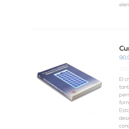
ele
Cu
90,
El c
RRITO
/
LES
tant
perm
form
Esta
dese
cono