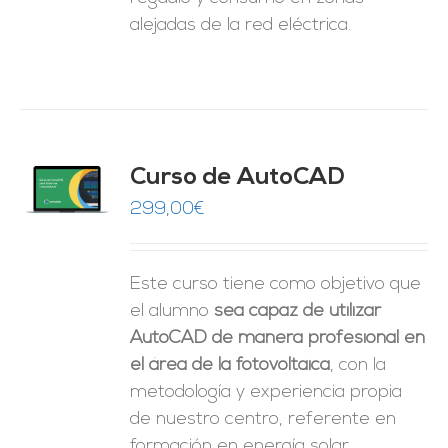
alejadas de la red eléctrica.
Curso de AutoCAD
O
299,00
€
ES
Este curso tiene como objetivo que
el alumno
sea capaz de utilizar
AutoCAD de manera profesional en
el área de la fotovoltaica
, con la
metodología y experiencia propia
de nuestro centro, referente en
formación en energía solar.