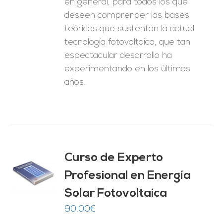
en general, para todos los que
deseen comprender las bases
teóricas que sustentan la actual
tecnología fotovoltaica, que tan
espectacular desarrollo ha
experimentando en los últimos
años.
Curso de Experto
Profesional en Energía
O
Solar Fotovoltaica
ES
90,00
€