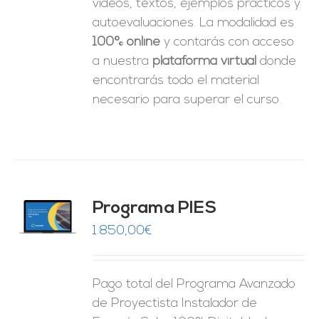
videos, textos, ejemplos prácticos y
autoevaluaciones. La modalidad es
100% online
y contarás con acceso
a nuestra
plataforma virtual
donde
encontrarás todo el material
necesario para superar el curso.
ado
Programa PIES
5
de 5
O
1.850,00
€
ES
Pago total del Programa Avanzado
de Proyectista Instalador de