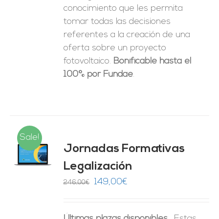
conocimiento que les permita
tomar
todas las decisiones
referentes a la creación de una
oferta sobre un proyecto
fotovoltaico.
Bonificable hasta el
100% por Fundae
.
Sale!
Jornadas Formativas
O
Legalización
ES
El
El
149,00
€
246,00
€
precio
precio
original
actual
Últimas plazas disponibles.
Estas