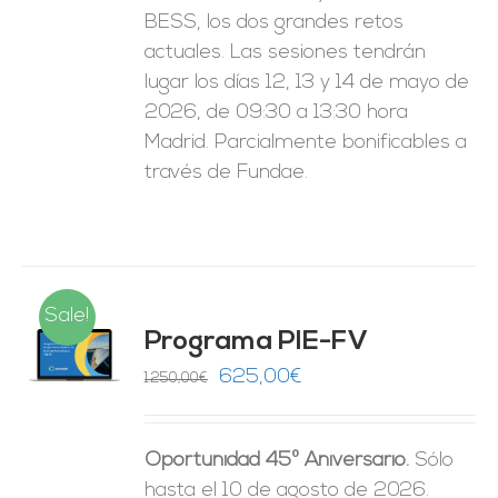
BESS, los dos grandes retos
actuales. Las sesiones tendrán
lugar los días 12, 13 y 14 de mayo de
2026, de 09:30 a 13:30 hora
Madrid. Parcialmente bonificables a
través de Fundae.
Sale!
Programa PIE-FV
O
El
El
625,00
€
1.250,00
€
precio
precio
ES
original
actual
Oportunidad 45º Aniversario.
Sólo
era:
es:
hasta el 10 de agosto de 2026.
1.250,00€.
625,00€.