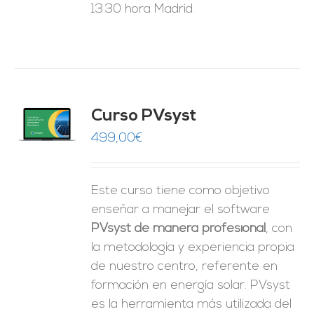
13:30 hora Madrid.
ado
Curso PVsyst
0
de 5
O
499,00
€
ES
Este curso tiene como objetivo
enseñar a manejar el software
PVsyst de manera profesional
, con
la metodología y experiencia propia
de nuestro centro, referente en
formación en energía solar. PVsyst
es la herramienta más utilizada del