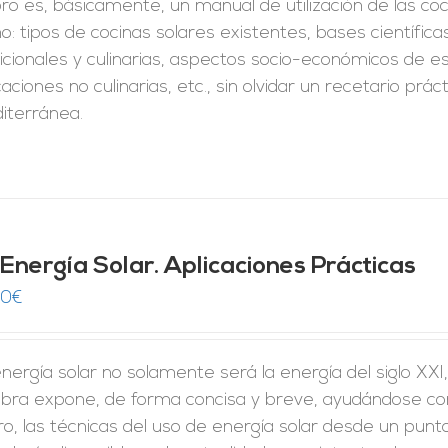
ibro es, básicamente, un manual de utilización de las co
: tipos de cocinas solares existentes, bases científic
icionales y culinarias, aspectos socio-económicos de est
caciones no culinarias, etc., sin olvidar un recetario prá
iterránea.
 Energía Solar. Aplicaciones Prácticas
00
€
nergía solar no solamente será la energía del siglo XXI
bra expone, de forma concisa y breve, ayudándose con 
o, las técnicas del uso de energía solar desde un punt