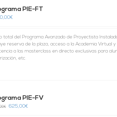
ograma PIE-FT
50,00
€
o total del Programa Avanzado de Proyectista Instalado
uye reserva de la plaza, acceso a la Academia Virtual y 
tencia a las masterclass en directo exclusivas para al
rización, etc.
ograma PIE-FV
El
El
625,00
€
,00
€
precio
precio