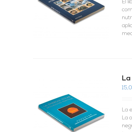
El l
RRITO
/
LES
como
nutr
apli
med
La
15,
La e
RRITO
/
LES
La o
negr