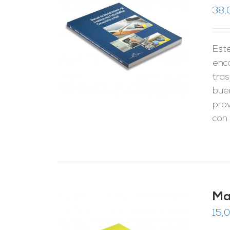
38,
RRITO
/
LES
Este
enc
tras
bue
pro
con 
Ma
15,