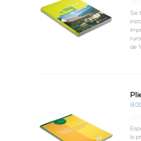
Se t
RRITO
/
LES
inst
imp
rura
de "
Pl
9,0
Esp
RRITO
/
LES
la p