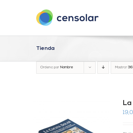
Saltar
al
contenido
Tienda
Ordena por
Nombre
Mostrar
36
La
19,