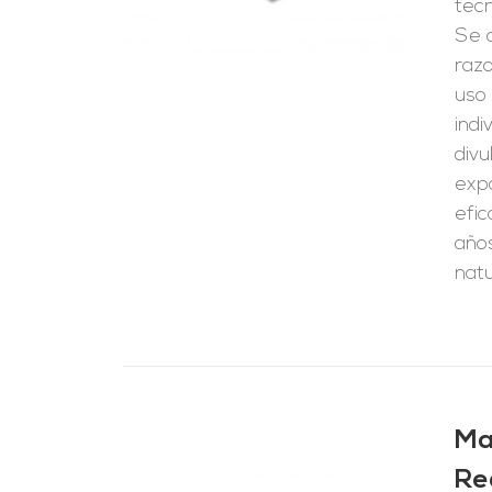
tecn
Se d
raz
uso 
indi
divu
exp
efi
años
natu
Ma
Re