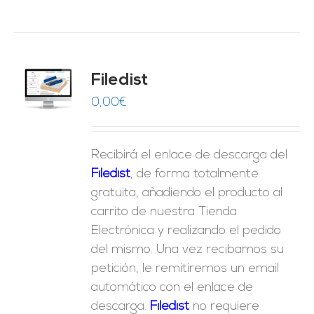
Filedist
O
0,00
€
ES
Recibirá el enlace de descarga del
Filedist
, de forma totalmente
gratuita, añadiendo el producto al
carrito de nuestra Tienda
Electrónica y realizando el pedido
del mismo. Una vez recibamos su
petición, le remitiremos un email
automático con el enlace de
descarga.
Fil
edist
no requiere