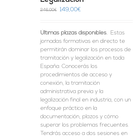
Legalización
ES
El
El
149,00
€
246,00
€
precio
precio
original
actual
Últimas plazas disponibles.
Estas
era:
es:
jornadas formativas en directo te
246,00€.
149,00€.
permitirán dominar los procesos de
tramitación y legalización en toda
España. Conocerás los
procedimientos de acceso y
conexión, la tramitación
administrativa previa y la
legalización final en industria, con un
enfoque práctico en la
documentación, plazos y cómo
superar los problemas frecuentes.
Tendrás acceso a dos sesiones en