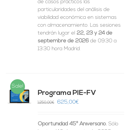
de casos prácticos las
particularidades del análisis de
viabilidad económica en sistemas
con almacenamiento. Las sesiones
tendrán lugar el
22, 23 y 24 de
septiembre de 2026
de 09:30 a
13:30 hora Madrid.
Sale!
Programa PIE-FV
O
El
El
625,00
€
1.250,00
€
precio
precio
ES
original
actual
Oportunidad 45º Aniversario.
Sólo
era:
es: