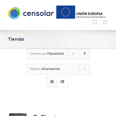
Saltar
al
contenido
Tienda
Ordena por
Popularidad
Mostrar
24 productos
do