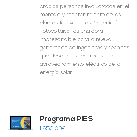
propias personas involucradas en el
montaje y mantenimiento de las
plantas fotovoltaicas. “Ingeniería
Fotovoltaica” es una obra
imprescindible para la nueva
generación de ingenieros y técnicos
que deseen especializarse en el
aprovechamiento eléctrico de la
energía solar.
ado
Programa PIES
5
de 5
O
1.850,00
€