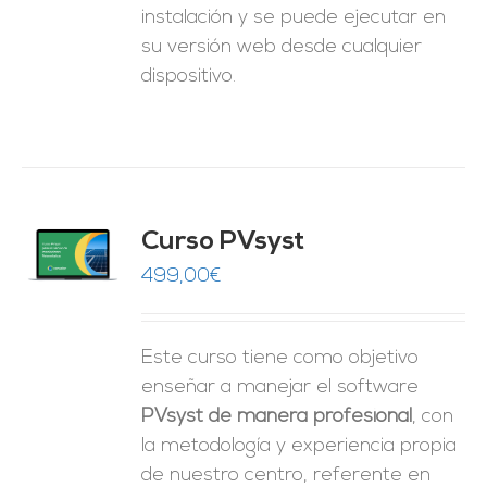
instalación y se puede ejecutar en
su versión web desde cualquier
dispositivo.
ado
Curso PVsyst
0
de 5
O
499,00
€
ES
Este curso tiene como objetivo
enseñar a manejar el software
PVsyst de manera profesional
, con
la metodología y experiencia propia
de nuestro centro, referente en