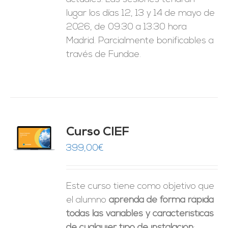
lugar los días 12, 13 y 14 de mayo de
2026, de 09:30 a 13:30 hora
Madrid. Parcialmente bonificables a
través de Fundae.
Curso CIEF
O
399,00
€
ES
Este curso tiene como objetivo que
el alumno
aprenda de forma rápida
todas las variables y características
de cualquier tipo de instalación
: