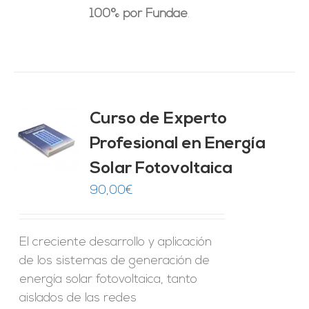
100% por Fundae
.
Curso de Experto
Profesional en Energía
O
Solar Fotovoltaica
ES
90,00
€
El creciente desarrollo y aplicación
de los sistemas de generación de
energía solar fotovoltaica, tanto
aislados de las redes