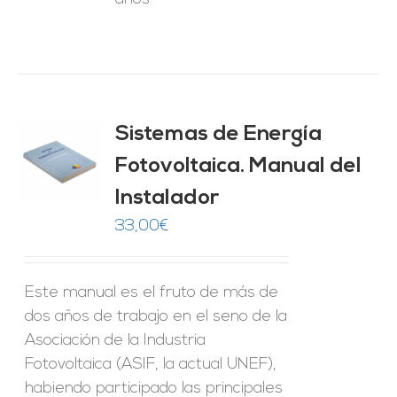
Sistemas de Energía
ado
0
de 5
Fotovoltaica. Manual del
O
Instalador
ES
33,00
€
Este manual es el fruto de más de
dos años de trabajo en el seno de la
Asociación de la Industria
Fotovoltaica (ASIF, la actual UNEF),
habiendo participado las principales