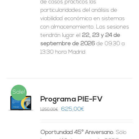
de casos prácticos las
particularidades del análisis de
viabilidad económica en sistemas
con almacenamiento. Las sesiones
tendrán lugar el
22, 23 y 24 de
septiembre de 2026
de 09:30 a
13:30 hora Madrid.
Sale!
Programa PIE-FV
O
El
El
625,00
€
1.250,00
€
precio
precio
ES
original
actual
Oportunidad 45º Aniversario.
Sólo
era:
es: