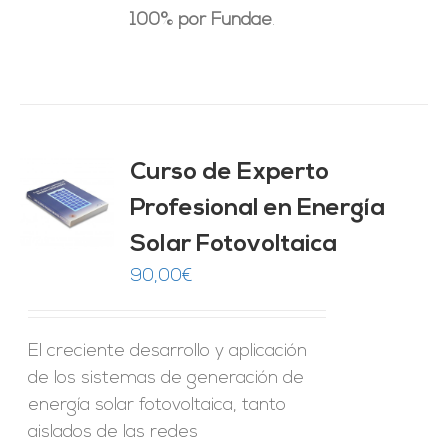
100% por Fundae
.
Curso de Experto
Profesional en Energía
O
Solar Fotovoltaica
ES
90,00
€
El creciente desarrollo y aplicación
de los sistemas de generación de
energía solar fotovoltaica, tanto
aislados de las redes