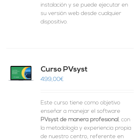
instalación y se puede ejecutar en
su versión web desde cualquier
dispositivo.
ado
Curso PVsyst
0
de 5
O
499,00
€
ES
Este curso tiene como objetivo
enseñar a manejar el software
PVsyst de manera profesional
, con
la metodología y experiencia propia
de nuestro centro, referente en