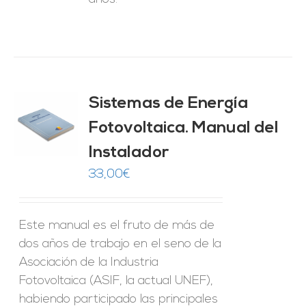
Sistemas de Energía
ado
0
de 5
Fotovoltaica. Manual del
O
Instalador
ES
33,00
€
Este manual es el fruto de más de
dos años de trabajo en el seno de la
Asociación de la Industria
Fotovoltaica (ASIF, la actual UNEF),
habiendo participado las principales