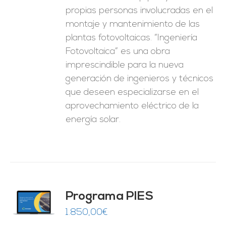
propias personas involucradas en el
montaje y mantenimiento de las
plantas fotovoltaicas. “Ingeniería
Fotovoltaica” es una obra
imprescindible para la nueva
generación de ingenieros y técnicos
que deseen especializarse en el
aprovechamiento eléctrico de la
energía solar.
ado
Programa PIES
5
de 5
O
1.850,00
€