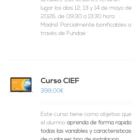
lugar los días 12, 13 y 14 de mayo de
2026, de 09:30 a 13:30 hora
Madrid. Parcialmente bonificables a
través de Fundae.
Curso CIEF
O
399,00
€
ES
Este curso tiene como objetivo que
el alumno
aprenda de forma rápida
todas las variables y características
de cualquier tipo de instalación
: