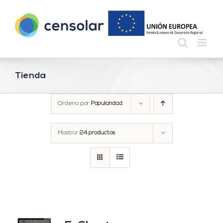
Saltar
al
contenido
Tienda
Ordena por
Popularidad
Mostrar
24 productos
do