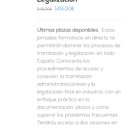
Legalización
ES
El
El
149,00
€
246,00
€
precio
precio
original
actual
Últimas plazas disponibles.
Estas
era:
es:
jornadas formativas en directo te
246,00€.
149,00€.
permitirán dominar los procesos de
tramitación y legalización en toda
España. Conocerás los
procedimientos de acceso y
conexión, la tramitación
administrativa previa y la
legalización final en industria, con un
enfoque práctico en la
documentación, plazos y cómo
superar los problemas frecuentes.
Tendrás acceso a dos sesiones en