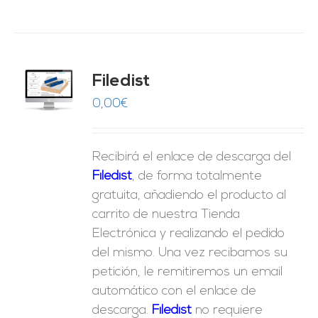
Filedist
O
0,00
€
ES
Recibirá el enlace de descarga del
Filedist
, de forma totalmente
gratuita, añadiendo el producto al
carrito de nuestra Tienda
Electrónica y realizando el pedido
del mismo. Una vez recibamos su
petición, le remitiremos un email
automático con el enlace de
descarga.
Fil
edist
no requiere