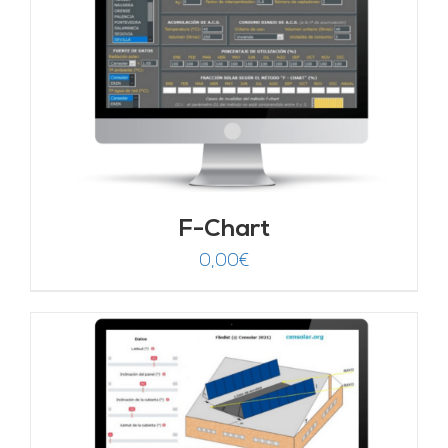
F-Chart
0,00
€