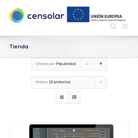
Saltar
al
contenido
Tienda
Ordena por
Popularidad
Mostrar
12 productos