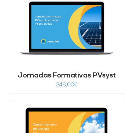
era:
es:
1.250,00€.
625,00€.
Jornadas Formativas PVsyst
246,00
€