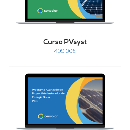
Curso PVsyst
499,00
€