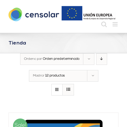
Saltar
al
contenido
Tienda
Ordena por
Orden predeterminado
Mostrar
12 productos
Sale!