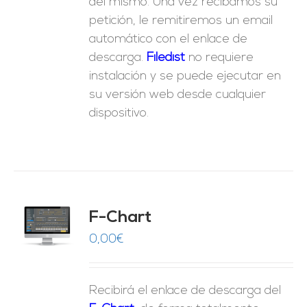
del mismo. Una vez recibamos su
petición, le remitiremos un email
automático con el enlace de
descarga.
Fil
edist
no requiere
instalación y se puede ejecutar en
su versión web desde cualquier
dispositivo.
do
F-Chart
9
O
0,00
€
ES
Recibirá el enlace de descarga del