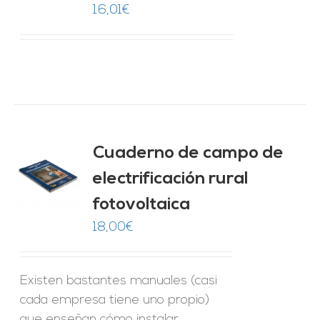
16,01
€
Cuaderno de campo de
electrificación rural
O
fotovoltaica
ES
18,00
€
Existen bastantes manuales (casi
cada empresa tiene uno propio)
que enseñan cómo instalar