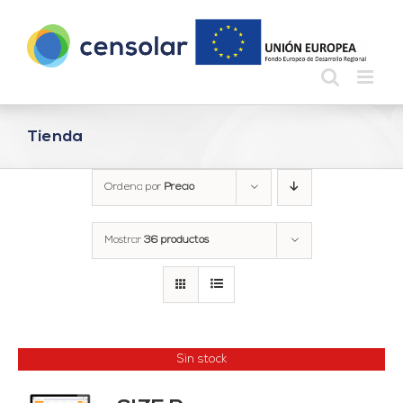
Saltar
al
contenido
Tienda
Ordena por
Precio
Mostrar
36 productos
Sin stock