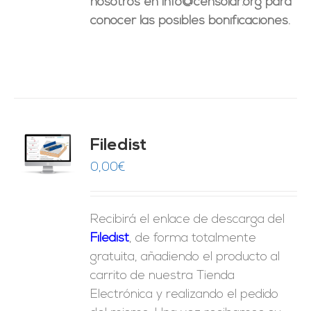
nosotros en info@censolar.org para
conocer las posibles bonificaciones.
Filedist
O
0,00
€
ES
Recibirá el enlace de descarga del
Filedist
, de forma totalmente
gratuita, añadiendo el producto al
carrito de nuestra Tienda
Electrónica y realizando el pedido