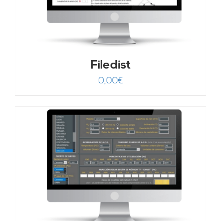
Filedist
0,00
€