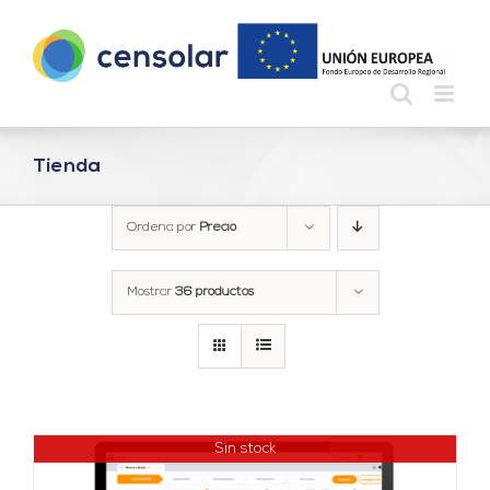
Saltar
al
contenido
Tienda
Ordena por
Precio
Mostrar
36 productos
Sin stock