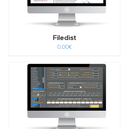
Filedist
0,00
€