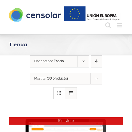
Saltar
al
contenido
Tienda
Ordena por
Precio
Mostrar
36 productos
Sin stock