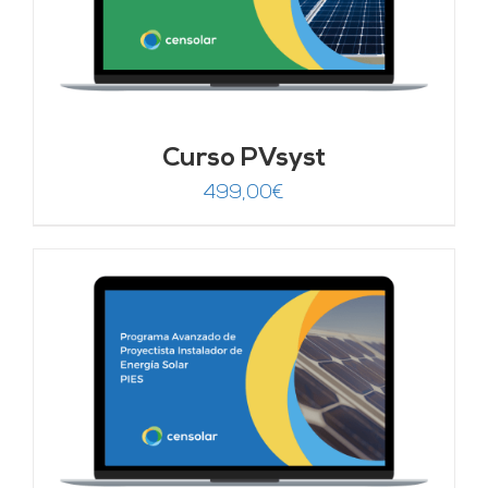
Curso PVsyst
499,00
€