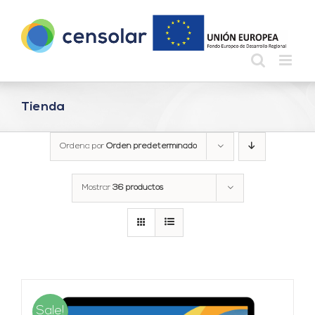
Saltar
al
contenido
Tienda
Ordena por
Orden predeterminado
Mostrar
36 productos
Sale!