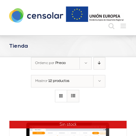
Saltar
al
contenido
Tienda
Ordena por
Precio
Mostrar
12 productos
Sin stock