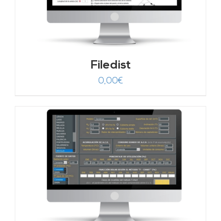
Filedist
0,00
€