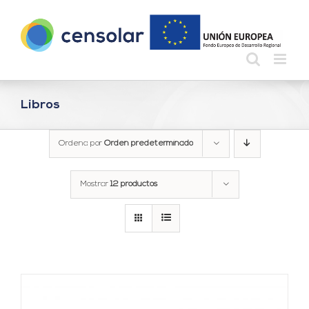
Saltar
al
contenido
Libros
Ordena por
Orden predeterminado
Mostrar
12 productos