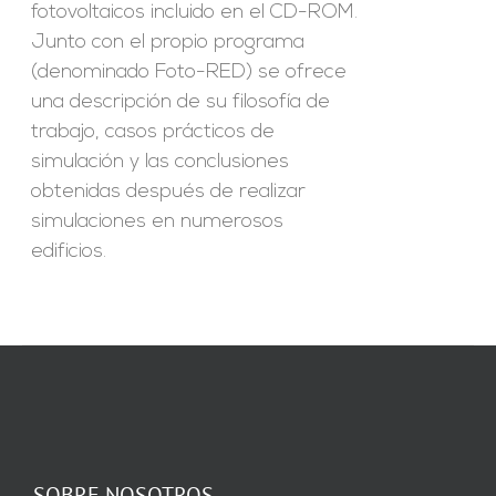
fotovoltaicos incluido en el CD-ROM.
Junto con el propio programa
(denominado Foto-RED) se ofrece
una descripción de su filosofía de
trabajo, casos prácticos de
simulación y las conclusiones
obtenidas después de realizar
simulaciones en numerosos
edificios.
SOBRE NOSOTROS