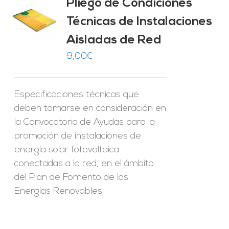
Pliego de Condiciones
Técnicas de Instalaciones
O
Aisladas de Red
ES
9,00
€
Especificaciones técnicas que
deben tomarse en consideración en
la Convocatoria de Ayudas para la
promoción de instalaciones de
energía solar fotovoltaica
conectadas a la red, en el ámbito
del Plan de Fomento de las
Energías Renovables.