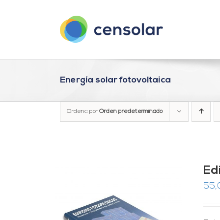
Saltar
al
contenido
Energía solar fotovoltaica
Ordena por
Orden predeterminado
Ed
55,