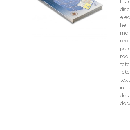
Est
RRITO
/
LES
dise
eléc
her
merc
red
para
red.
foto
foto
text
inc
desc
desp