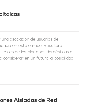
oltaicas
r una asociación de usuarios de
riencia en este campo. Resultará
s miles de instalaciones domésticas o
 considerar en un futuro la posibilidad
ciones Aisladas de Red