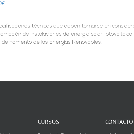
0
€
ecificaciones técnicas que deben tomarse en considera
romoción de instalaciones de energía solar fotovoltaica
n de Fomento de las Energías Renovables.
CURSOS
CONTACTO