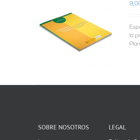
9,0
Esp
RRITO
/
LES
la p
Pla
SOBRE NOSOTROS
LEGAL