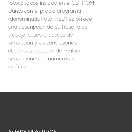
fotovoltaicos incluido en el CD-ROM.
Junto con el propio programa
(denominado Foto-RED) se ofrece
una descripción de su filosofía de
trabajo, casos prácticos de
simulación y las conclusiones
obtenidas después de realizar
simulaciones en numerosos
edificios.
SOBRE NOSOTROS