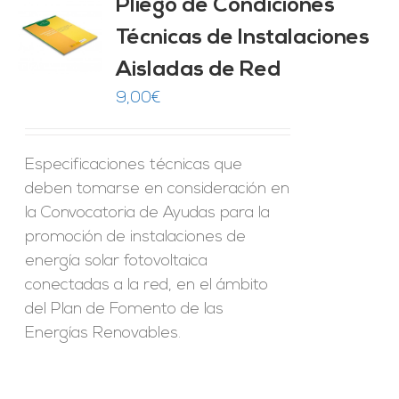
Pliego de Condiciones
Técnicas de Instalaciones
O
Aisladas de Red
ES
9,00
€
Especificaciones técnicas que
deben tomarse en consideración en
la Convocatoria de Ayudas para la
promoción de instalaciones de
energía solar fotovoltaica
conectadas a la red, en el ámbito
del Plan de Fomento de las
Energías Renovables.