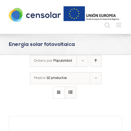
Saltar
al
contenido
Energía solar fotovoltaica
Ordena por
Popularidad
Mostrar
12 productos