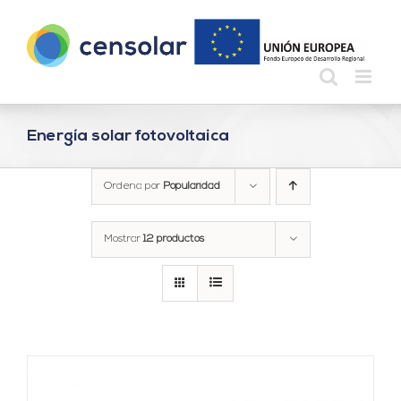
Saltar
al
contenido
Energía solar fotovoltaica
Ordena por
Popularidad
Mostrar
12 productos