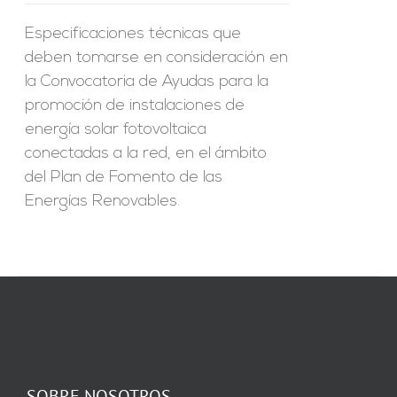
Especificaciones técnicas que
deben tomarse en consideración en
la Convocatoria de Ayudas para la
promoción de instalaciones de
energía solar fotovoltaica
conectadas a la red, en el ámbito
del Plan de Fomento de las
Energías Renovables.
SOBRE NOSOTROS