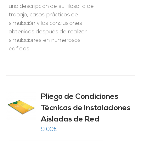
una descripción de su filosofía de
trabajo, casos prácticos de
simulación y las conclusiones
obtenidas después de realizar
simulaciones en numerosos
edificios.
Pliego de Condiciones
Técnicas de Instalaciones
O
Aisladas de Red
ES
9,00
€