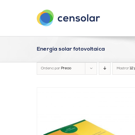
Saltar
al
contenido
Energía solar fotovoltaica
Ordena por
Precio
Mostrar
12 