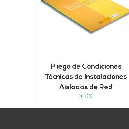
DETALLES
AÑADIR AL CARRITO
/
DETALLES
Pliego de Condiciones
Técnicas de Instalaciones
Aisladas de Red
9,00
€