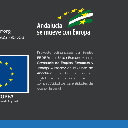
r.org
 955 725 753
Proyecto cofinanciado por fondos
FEDER
de la
Unión Europea
y por la
Consejería de Empleo, Formación y
Trabajo Autónomo
de la
Junta de
Andalucía
para la modernización
digital y la mejora de la
competitividad de las entidades de
economía social.