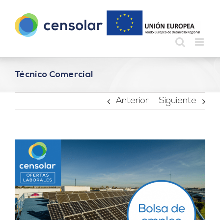
Saltar
al
contenido
Técnico Comercial
Anterior
Siguiente
Ver
imagen
más
grande