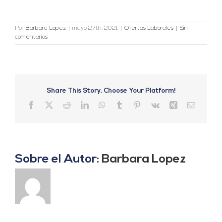
Por
Barbara Lopez
|
mayo 27th, 2021
|
Ofertas Laborales
|
Sin
comentarios
Share This Story, Choose Your Platform!
Facebook
X
Reddit
LinkedIn
WhatsApp
Tumblr
Pinterest
Vk
Xing
Correo
electrón
Sobre el Autor:
Barbara Lopez