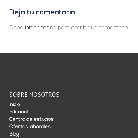
renovables»
misma
Deja tu comentario
superficie»
Debe
iniciar sesión
para escribir un comentario.
SOBRE NOSOTROS
Inicio
Editorial
Centro de estudios
Ofertas laborales
Blog