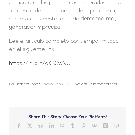
compararon los pronósticos esperados por la
tendencia del sector antes de la pandemia,
con los datos posteriores de
demanda real,
generación y precios
.
Lee el artículo completo por tiempo limitado
en el siguiente
link
:
https://lnkd.in/dKBCwNU
Por
Barbara Lopez
|
mayo 13th, 2021
|
Noticias
|
Sin comentarios
Share This Story, Choose Your Platform!
Facebook
X
Reddit
LinkedIn
WhatsApp
Tumblr
Pinterest
Vk
Xing
Correo
electrón