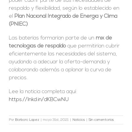
poder cubrir parte de sus necesidades de
respaldo y flexibilidad, según lo establecido en
el
Plan Nacional Integrado de Energía y Clima
(PNIEC)
.
Las baterías formarían parte de un
mix de
tecnologías de respaldo
que permitirían cubrir
eficientemente las necesidades del sistema,
ayudando a adecuar la oferta-demanda y
colaborando además a aplanar la curva de
precios.
Lee la noticia completa aquí:
https://lnkd.in/dKBCwNU
Por
Barbara Lopez
|
mayo 31st, 2021
|
Noticias
|
Sin comentarios