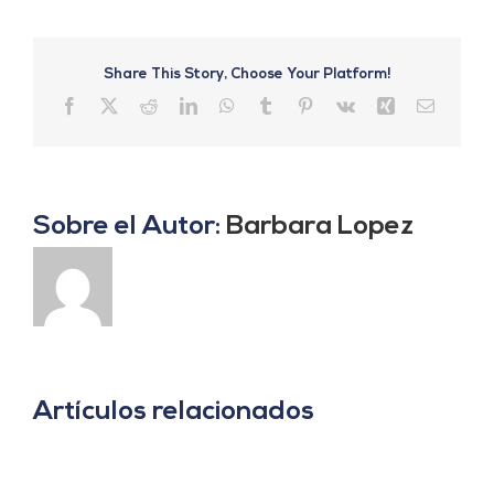
Share This Story, Choose Your Platform!
Facebook
X
Reddit
LinkedIn
WhatsApp
Tumblr
Pinterest
Vk
Xing
Correo
electrón
Sobre el Autor:
Barbara Lopez
Artículos relacionados
«Agrovoltaica:
La
Noticias
tecnología
España:
que