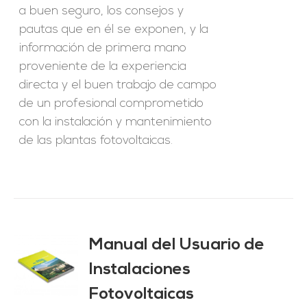
a buen seguro, los consejos y
pautas que en él se exponen, y la
información de primera mano
proveniente de la experiencia
directa y el buen trabajo de campo
de un profesional comprometido
con la instalación y mantenimiento
de las plantas fotovoltaicas.
Manual del Usuario de
Instalaciones
O
Fotovoltaicas
ES