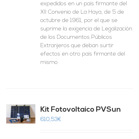
expedidos en un país firmante del
XII Convenio de La Haya, de 5 de
octubre de 1961, por el que se
suprime la exigencia de Legalización
de los Documentos Públicos
Extranjeros que deban surtir
efectos en otro país firmante del
mismo.
Kit Fotovoltaico PVSun
O
610,53
€
ES