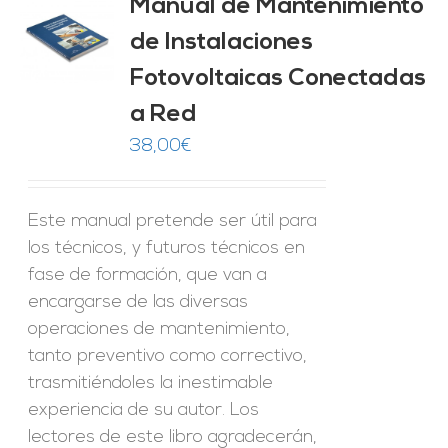
Manual de Mantenimiento
de Instalaciones
O
Fotovoltaicas Conectadas
ES
a Red
38,00
€
Este manual pretende ser útil para
los técnicos, y futuros técnicos en
fase de formación, que van a
encargarse de las diversas
operaciones de mantenimiento,
tanto preventivo como correctivo,
trasmitiéndoles la inestimable
experiencia de su autor. Los
lectores de este libro agradecerán,