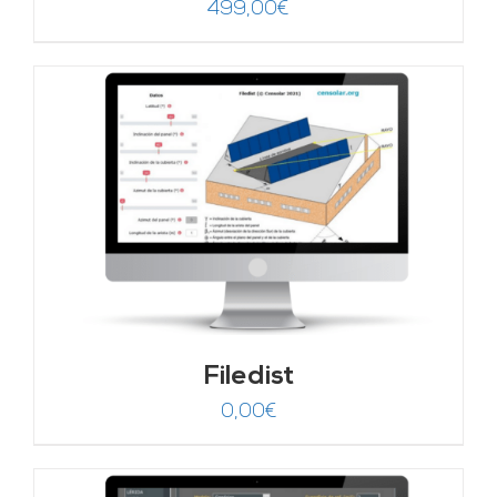
499,00
€
Filedist
0,00
€