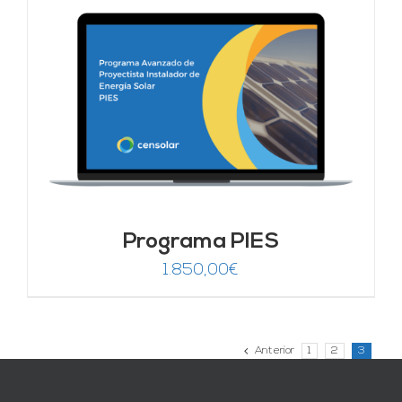
Programa PIES
1.850,00
€
Anterior
1
2
3