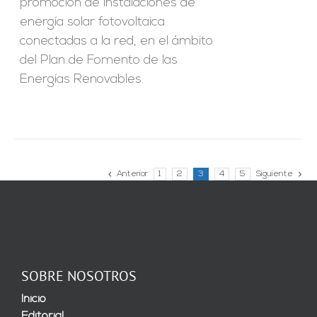
promoción de instalaciones de
energía solar fotovoltaica
conectadas a la red, en el ámbito
del Plan de Fomento de las
Energías Renovables.
Anterior
1
2
3
4
5
Siguiente
SOBRE NOSOTROS
Inicio
Editorial