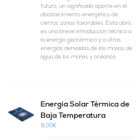
futuro, un significado aporte en el
abastecimiento energético de
ciertas zonas favorables. Esta obra
es una breve introducción técnica a
la energía geotérmica y a otras
energías derivadas de las masas de
agua de los mares y océanos.
Energía Solar Térmica de
Baja Temperatura
O
9,00
€
ES