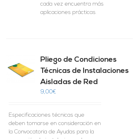
cada vez encuentra más
aplicaciones prácticas.
Pliego de Condiciones
Técnicas de Instalaciones
O
Aisladas de Red
ES
9,00
€
Especificaciones técnicas que
deben tomarse en consideración en
la Convocatoria de Ayudas para la