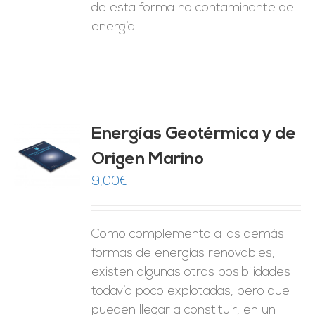
de esta forma no contaminante de
energía.
Energías Geotérmica y de
Origen Marino
O
9,00
€
ES
Como complemento a las demás
formas de energías renovables,
existen algunas otras posibilidades
todavía poco explotadas, pero que
pueden llegar a constituir, en un