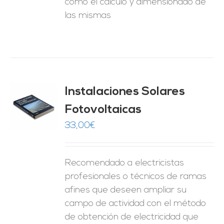
como el cálculo y dimensionado de
las mismas
Instalaciones Solares
Fotovoltaicas
O
33,00
€
ES
Recomendado a electricistas
profesionales o técnicos de ramas
afines que deseen ampliar su
campo de actividad con el método
de obtención de electricidad que