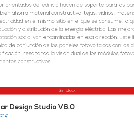
r orientados del edificio hacen de soporte para los pan
ién ahorra material constructivo: tejas, vidrios, mate
lectricidad en el mismo sitio en el que se consume, lo 
ucción y distribución de la energía eléctrica. Las mejor
tación social van encaminadas en esa dirección. Este l
ica de conjunción de los paneles fotovoltaicos con lo
dificación, resaltando la visión dual de los módulos fot
mentos constructivos.
Sin stock
lar Design Studio V6.0
,21
€