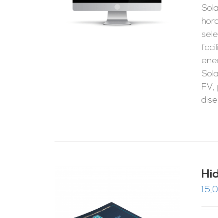
Sola
hora
sele
faci
ener
Sola
FV,
dise
Hi
15,