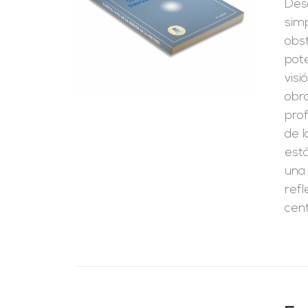
Desd
RRITO
/
LES
simp
obst
pote
visi
obra
prof
de l
está
una 
refl
cent