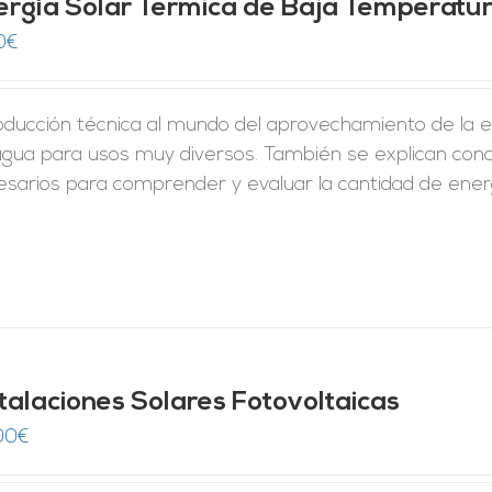
ergía Solar Térmica de Baja Temperatu
0
€
roducción técnica al mundo del aprovechamiento de la 
agua para usos muy diversos. También se explican conc
esarios para comprender y evaluar la cantidad de energ
stalaciones Solares Fotovoltaicas
00
€