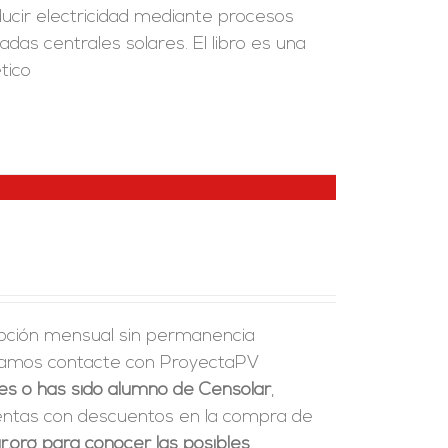
ducir electricidad mediante procesos
as centrales solares. El libro es una
tico
ipción mensual sin permanencia
ndamos contacte con ProyectaPV
res o has sido alumno de Censolar
,
uentas con descuentos en la compra de
.org para conocer las posibles