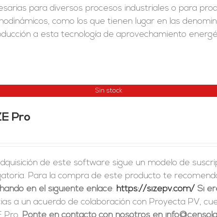
sarias para diversos procesos industriales o para pro
odinámicos, como los que tienen lugar en las denominad
roducción a esta tecnología de aprovechamiento energé
Sin stock
ZE Pro
adquisición de este software sigue un modelo de suscr
igatoria. Para la compra de este producto te recome
hando en el siguiente enlace
:
https://sizepv.com/
Si e
cias a un acuerdo de colaboración con Proyecta PV, c
E Pro.
Ponte en contacto con nosotros en info@censolar