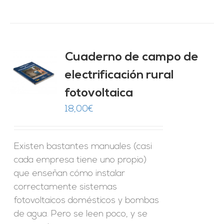
Cuaderno de campo de
electrificación rural
O
fotovoltaica
ES
18,00
€
Existen bastantes manuales (casi
cada empresa tiene uno propio)
que enseñan cómo instalar
correctamente sistemas
fotovoltaicos domésticos y bombas
de agua. Pero se leen poco, y se