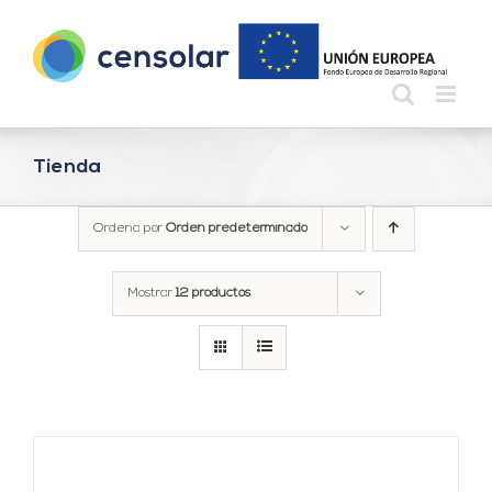
Saltar
al
contenido
Tienda
Ordena por
Orden predeterminado
Mostrar
12 productos