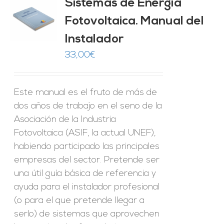
Sistemas de Energía
ado
0
de 5
Fotovoltaica. Manual del
O
Instalador
ES
33,00
€
Este manual es el fruto de más de
dos años de trabajo en el seno de la
Asociación de la Industria
Fotovoltaica (ASIF, la actual UNEF),
habiendo participado las principales
empresas del sector. Pretende ser
una útil guía básica de referencia y
ayuda para el instalador profesional
(o para el que pretende llegar a
serlo) de sistemas que aprovechen