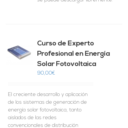
se puede descargar libremente.
Curso de Experto
Profesional en Energía
O
Solar Fotovoltaica
ES
90,00
€
El creciente desarrollo y aplicación
de los sistemas de generación de
energía solar fotovoltaica, tanto
aislados de las redes
convencionales de distribución