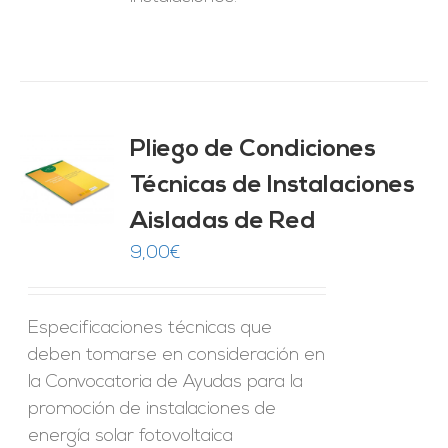
Pliego de Condiciones
Técnicas de Instalaciones
O
Aisladas de Red
ES
9,00
€
Especificaciones técnicas que
deben tomarse en consideración en
la Convocatoria de Ayudas para la
promoción de instalaciones de
energía solar fotovoltaica