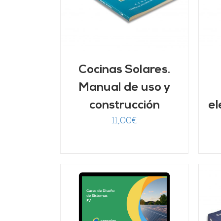
Cocinas Solares.
Manual de uso y
construcción
el
11,00
€
ado
ARRITO
/
7
de 5
LLES