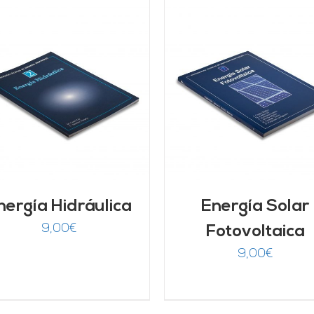
AÑADIR AL CARRITO
/
DETALLES
DETALLES
nergía Hidráulica
Energía Solar
9,00
€
Fotovoltaica
9,00
€