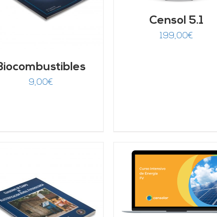
Censol 5.1
199,00
€
Biocombustibles
9,00
€
AÑADIR AL CARRITO
/
AÑADIR AL CARRITO
DETALLES
DETALLES