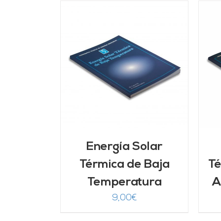
ARRITO
/
Valorado
AÑADIR AL CARRITO
/
LLES
con
5.00
de 5
DETALLES
Energía Solar
Térmica de Baja
Té
Temperatura
A
9,00
€