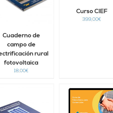
Curso CIEF
399,00
€
Cuaderno de
campo de
ectrificación rural
fotovoltaica
18,00
€
AÑADIR AL CARRITO
/
AÑADIR AL CARRITO
DETALLES
DETALLES