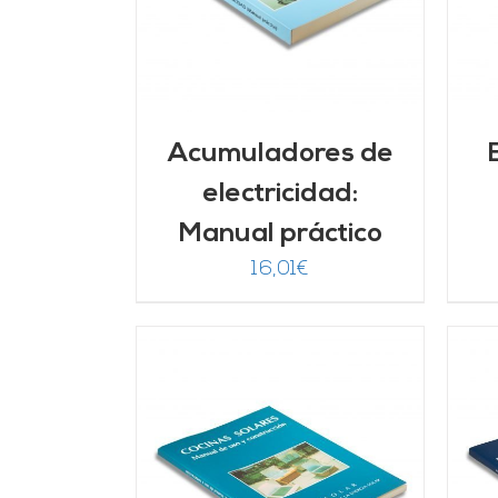
Acumuladores de
electricidad:
Manual práctico
16,01
€
ARRITO
/
AÑADIR AL CARRITO
/
LLES
DETALLES