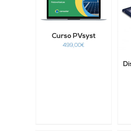
rado
ARRITO
/
00
de 5
LLES
AÑADIR AL CARRITO
/
DETALLES
Curso PVsyst
499,00
€
Di