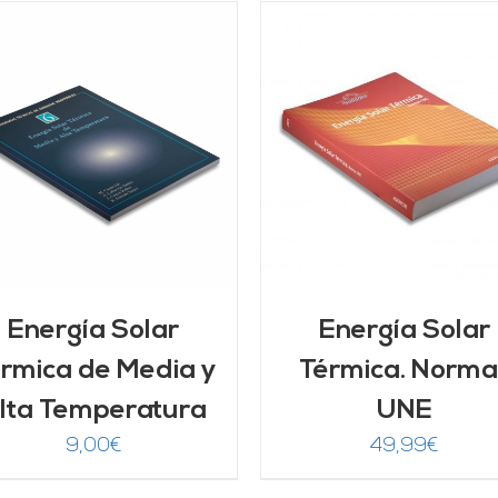
AÑADIR AL CARRITO
/
AÑADIR AL CARRITO
DETALLES
DETALLES
Energía Solar
Energía Solar
rmica de Media y
Térmica. Norma
lta Temperatura
UNE
9,00
€
49,99
€