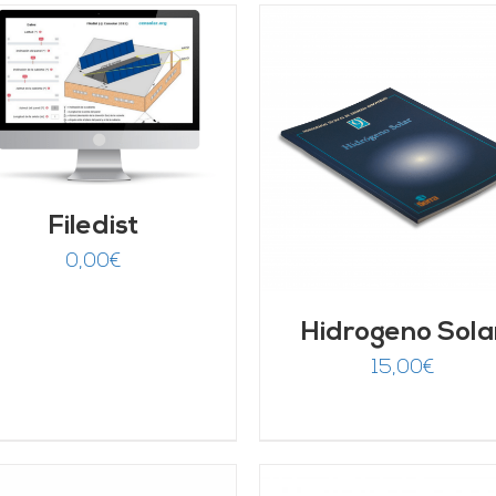
AÑADIR AL CARRITO
/
AÑADIR AL CARRITO
DETALLES
DETALLES
Filedist
0,00
€
Hidrogeno Sola
15,00
€