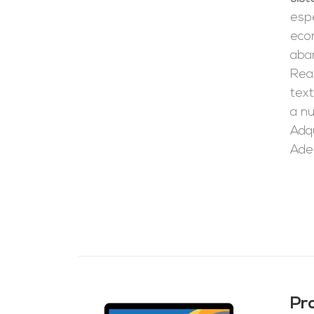
espe
eco
aba
Real
tex
a n
Adqu
Ade
Pr