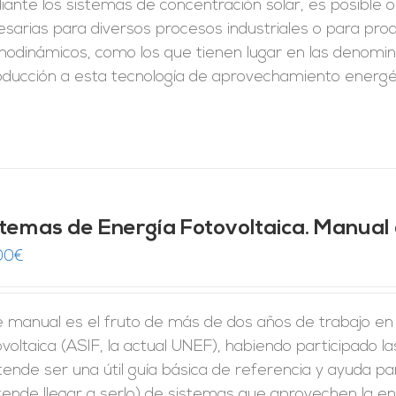
iante los sistemas de concentración solar, es posible
sarias para diversos procesos industriales o para pro
odinámicos, como los que tienen lugar en las denominad
roducción a esta tecnología de aprovechamiento energé
stemas de Energía Fotovoltaica. Manual 
00
€
 manual es el fruto de más de dos años de trabajo en e
voltaica (ASIF, la actual UNEF), habiendo participado l
ende ser una útil guía básica de referencia y ayuda par
ende llegar a serlo) de sistemas que aprovechen la en