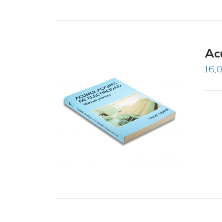
Ac
16,0
RRITO
/
LES