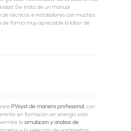
icidad. Se trata de un manual
ia de técnicos e instaladores con muchos
ará de forma muy apreciable la labor de
tware
PVsyst de manera profesional
, con
erente en formación en energía solar.
 permite la
simulación y análisis de
ncretos y la selección de parámetros