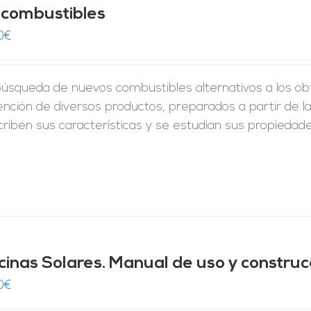
ocombustibles
0
€
úsqueda de nuevos combustibles alternativos a los obt
nción de diversos productos, preparados a partir de l
criben sus características y se estudian sus propiedad
cinas Solares. Manual de uso y construc
0
€