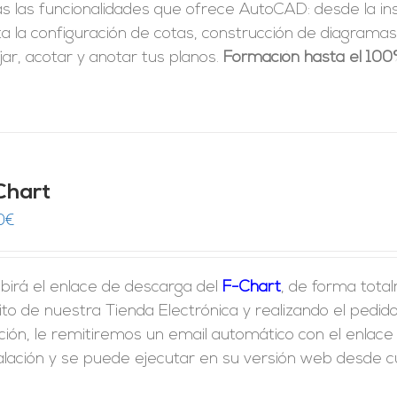
as las funcionalidades que ofrece AutoCAD: desde la i
a la configuración de cotas, construcción de diagramas 
jar, acotar y anotar tus planos.
Formación hasta el 100
Chart
0
€
birá el enlace de descarga del
F-Chart
, de forma tota
ito de nuestra Tienda Electrónica y realizando el ped
ción, le remitiremos un email automático con el enlac
alación y se puede ejecutar en su versión web desde cua