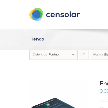
Saltar
al
contenido
Tienda
Ordena por
Puntuar
Mostrar
12 
En
9,0