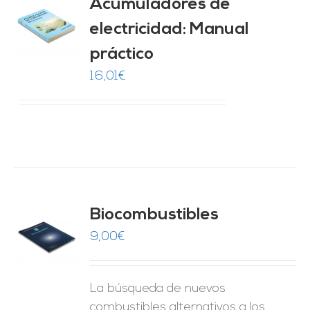
Acumuladores de
electricidad: Manual
O
práctico
ES
16,01
€
Biocombustibles
9,00
€
O
ES
La búsqueda de nuevos
combustibles alternativos a los