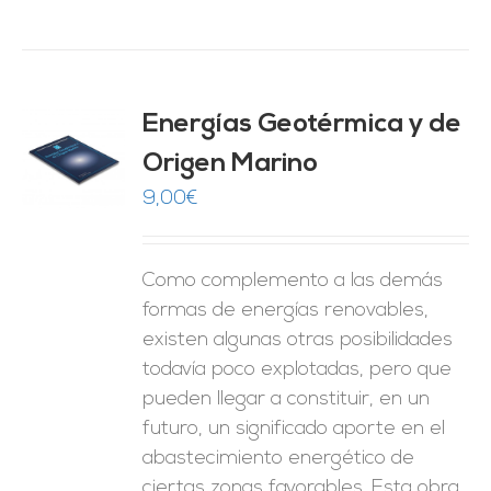
Energías Geotérmica y de
Origen Marino
O
9,00
€
ES
Como complemento a las demás
formas de energías renovables,
existen algunas otras posibilidades
todavía poco explotadas, pero que
pueden llegar a constituir, en un
futuro, un significado aporte en el
abastecimiento energético de
ciertas zonas favorables. Esta obra