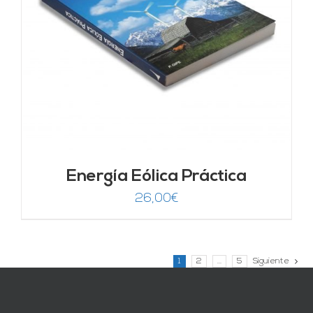
Energía Eólica Práctica
26,00
€
1
2
…
5
Siguiente