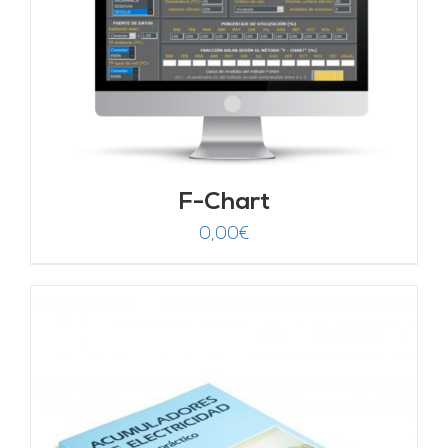
F-Chart
0,00
€