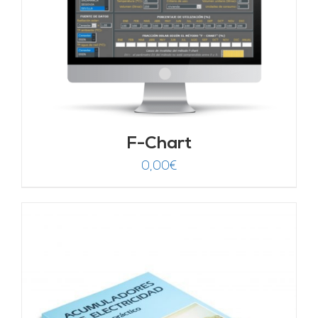
F-Chart
0,00
€