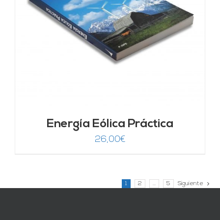
Energía Eólica Práctica
26,00
€
1
2
…
5
Siguiente