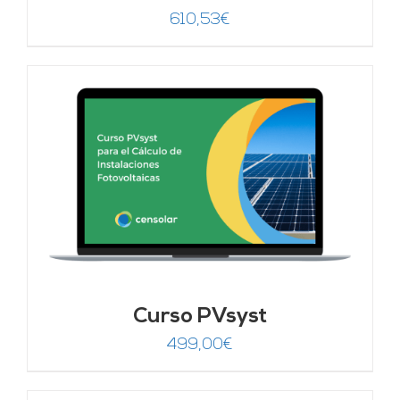
610,53
€
Curso PVsyst
499,00
€