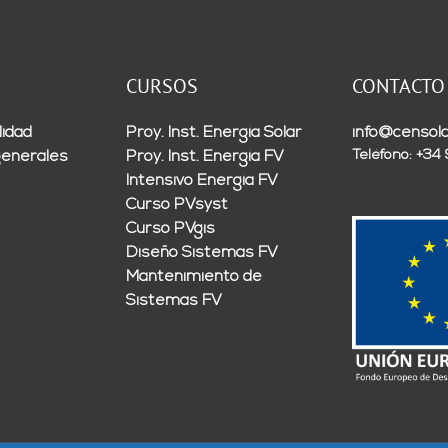
CURSOS
CONTACTO
lidad
Proy. Inst. Energía Solar
info@censola
Teléfono: +34
generales
Proy. Inst. Energía FV
Intensivo Energía FV
Curso PVsyst
Curso PVgis
Diseño Sistemas FV
Mantenimiento de
Sistemas FV