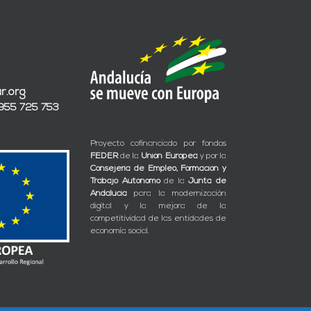
r.org
 955 725 753
Proyecto cofinanciado por fondos
FEDER
de la
Unión Europea
y por la
Consejería de Empleo, Formación y
Trabajo Autónomo
de la
Junta de
Andalucía
para la modernización
digital y la mejora de la
competitividad de las entidades de
economía social.