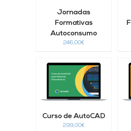
Jornadas
Formativas
F
Autoconsumo
246,00
€
ARRITO
/
AÑADIR AL CARRITO
/
LLES
DETALLES
Curso de AutoCAD
299,00
€