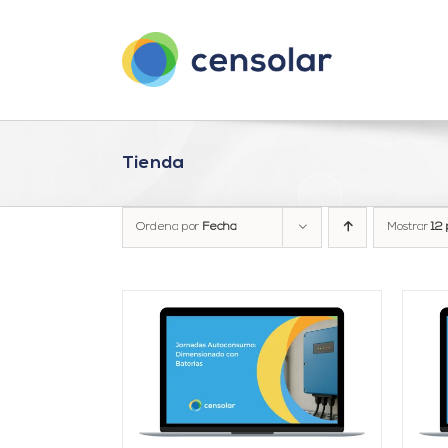
Saltar
al
contenido
Tienda
Ordena por
Fecha
Mostrar
12 
ARRITO
/
AÑADIR AL CARRITO
/
LLES
DETALLES