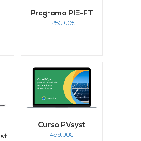
Programa PIE-FT
1.250,00
€
ecio
tual
:
9,00€.
/
Curso PVsyst
499,00
€
st