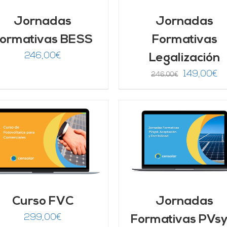
Jornadas
Jornadas
ormativas BESS
Formativas
246,00
€
Legalización
El
El
149,00
€
246,00
€
precio
pr
original
ac
era:
es
246,00€.
14
AÑADIR AL CARRITO
/
Valorado
AÑADIR AL CARRITO
DETALLES
con
5.00
de 5
DETALLES
Curso FVC
Jornadas
299,00
€
Formativas PVsy