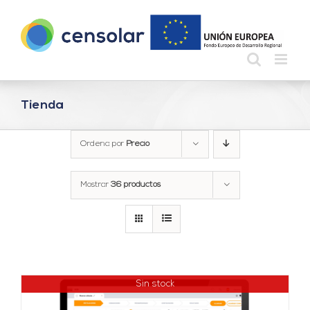
Saltar
al
contenido
Tienda
Ordena por
Precio
Mostrar
36 productos
Sin stock