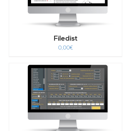
Filedist
0,00
€