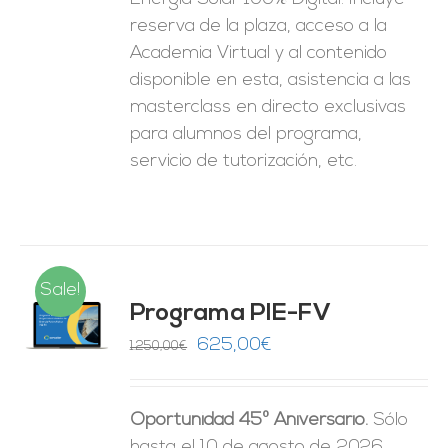
reserva de la plaza, acceso a la
Academia Virtual y al contenido
disponible en esta, asistencia a las
masterclass en directo exclusivas
para alumnos del programa,
servicio de tutorización, etc.
Sale!
Programa PIE-FV
O
El
El
625,00
€
1.250,00
€
precio
precio
ES
original
actual
Oportunidad 45º Aniversario.
Sólo
era:
es:
hasta el 10 de agosto de 2026.