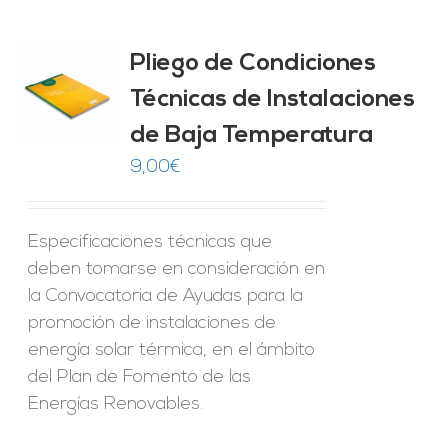
Pliego de Condiciones
Técnicas de Instalaciones
O
de Baja Temperatura
ES
9,00
€
Especificaciones técnicas que
deben tomarse en consideración en
la Convocatoria de Ayudas para la
promoción de instalaciones de
energía solar térmica, en el ámbito
del Plan de Fomento de las
Energías Renovables.