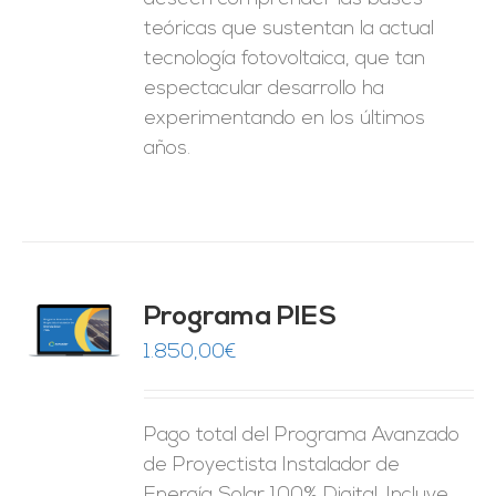
teóricas que sustentan la actual
tecnología fotovoltaica, que tan
espectacular desarrollo ha
experimentando en los últimos
años.
ado
Programa PIES
5
de 5
O
1.850,00
€
ES
Pago total del Programa Avanzado
de Proyectista Instalador de
Energía Solar 100% Digital. Incluye