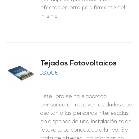
efectos en otro país firmante del
mismo.
Tejados Fotovoltaicos
18,00
€
O
ES
Este libro se ha elaborado
pensando en resolver las dudas que
asaltan a las personas interesadas
en disponer de una instalación solar
fotovoltaica conectada a la red. Se
trata de ofrecer una información