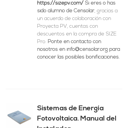
https://sizepv.com/
Si eres o has
sido alumno de Censolar
, gracias a
un acuerdo de colaboración con
Proyecta PV, cuentas con
descuentos en la compra de SIZE
Pro.
Ponte en contacto con
nosotros en info@censolar.org para
conocer las posibles bonificaciones.
Sistemas de Energía
ado
0
de 5
Fotovoltaica. Manual del
O