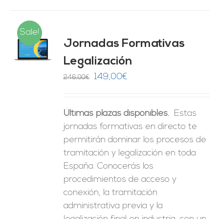
Sale!
Jornadas Formativas
O
Legalización
ES
El
El
149,00
€
246,00
€
precio
precio
original
actual
Últimas plazas disponibles.
Estas
era:
es:
jornadas formativas en directo te
246,00€.
149,00€.
permitirán dominar los procesos de
tramitación y legalización en toda
España. Conocerás los
procedimientos de acceso y
conexión, la tramitación
administrativa previa y la