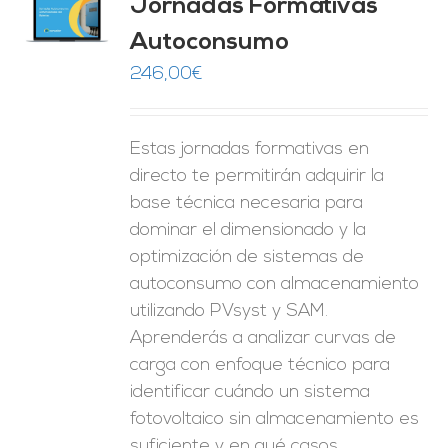
Jornadas Formativas
O
Autoconsumo
ES
246,00
€
Estas jornadas formativas en
directo te permitirán adquirir la
base técnica necesaria para
dominar el dimensionado y la
optimización de sistemas de
autoconsumo con almacenamiento
utilizando PVsyst y SAM.
Aprenderás a analizar curvas de
carga con enfoque técnico para
identificar cuándo un sistema
fotovoltaico sin almacenamiento es
suficiente y en qué casos