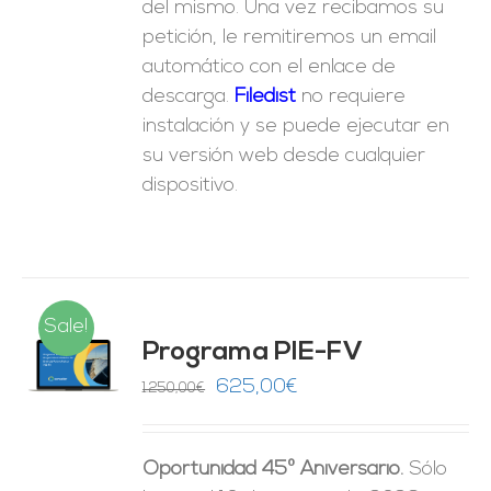
del mismo. Una vez recibamos su
petición, le remitiremos un email
automático con el enlace de
descarga.
Fil
edist
no requiere
instalación y se puede ejecutar en
su versión web desde cualquier
dispositivo.
Sale!
Programa PIE-FV
O
El
El
625,00
€
1.250,00
€
precio
precio
ES
original
actual
Oportunidad 45º Aniversario.
Sólo
era:
es: