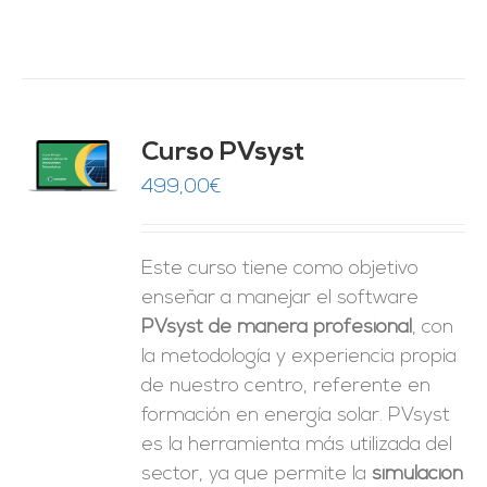
ado
Curso PVsyst
0
de 5
O
499,00
€
ES
Este curso tiene como objetivo
enseñar a manejar el software
PVsyst de manera profesional
, con
la metodología y experiencia propia
de nuestro centro, referente en
formación en energía solar. PVsyst
es la herramienta más utilizada del
sector, ya que permite la
simulación