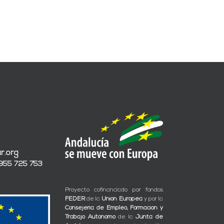
autoconsumo
para
en
el
España
AVE”
para
Exide”
r.org
 955 725 753
Proyecto cofinanciado por fondos
FEDER
de la
Unión Europea
y por la
Consejería de Empleo, Formación y
Trabajo Autónomo
de la
Junta de