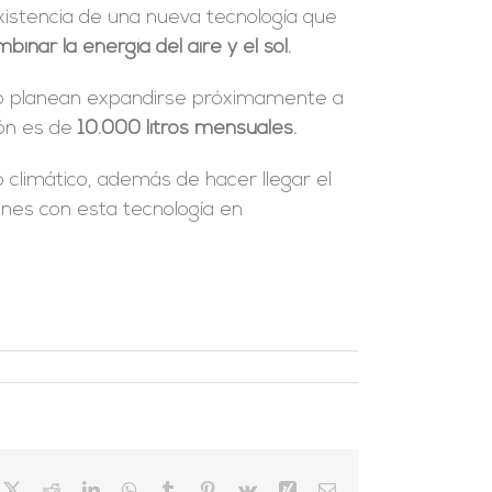
existencia de una nueva tecnología que
binar la energía del aire y el sol.
ero planean expandirse próximamente a
ión es de
10.000 litros mensuales.
climático, además de hacer llegar el
iones con esta tecnología en
cebook
X
Reddit
LinkedIn
WhatsApp
Tumblr
Pinterest
Vk
Xing
Correo