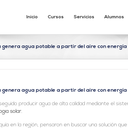
Inicio
Cursos
Servicios
Alumnos
 genera agua potable a partir del aire con energía 
 genera agua potable a partir del aire con energía 
eguido producir agua de alta calidad mediante el sis
ogía solar.
uía en la región, pensaron en buscar una solución qu