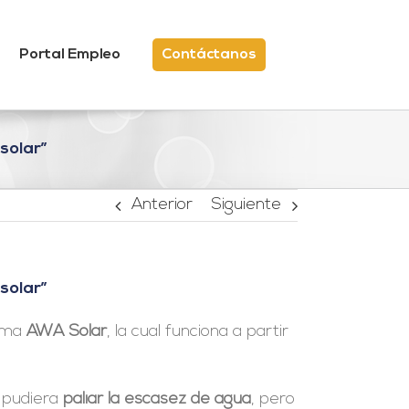
Portal Empleo
Contáctanos
solar”
Anterior
Siguiente
solar”
tema
AWA Solar
, la cual funciona a partir
e pudiera
paliar la escasez de agua
, pero