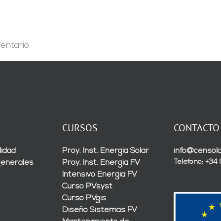
solares
renovables»
en
España
y
México”
entario.
CURSOS
CONTACTO
lidad
Proy. Inst. Energía Solar
info@censola
Teléfono: +34
generales
Proy. Inst. Energía FV
Intensivo Energía FV
Curso PVsyst
Curso PVgis
Diseño Sistemas FV