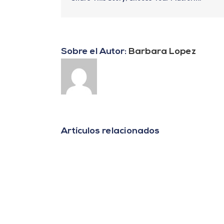
Sobre el Autor:
Barbara Lopez
Artículos relacionados
«Agrovoltaica:
La
tecnología
que
combina
energía
solar
y
agricultura
en