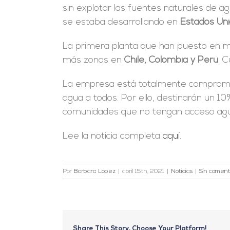
sin explotar las fuentes naturales de a
se estaba desarrollando en
Estados Un
La primera planta que han puesto en ma
más zonas en
Chile, Colombia y Perú
. 
La empresa está totalmente comprometi
agua a todos. Por ello, destinarán un 10
comunidades que no tengan acceso agu
Lee la noticia completa
aquí.
Por
Barbara Lopez
|
abril 15th, 2021
|
Noticias
|
Sin coment
Share This Story, Choose Your Platform!