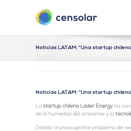
Saltar
al
contenido
Noticias LATAM: “Una startup chilena
Noticias LATAM: “Una startup chilena
La
startup chilena Lader Energy
ha cons
de la humedad del ambiente y la
tecnol
Debido al preocupante problema de seq