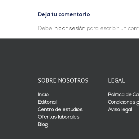
la
misma
Deja tu comentario
superficie»
Debe
iniciar sesión
para escribir un com
SOBRE NOSOTROS
LEGAL
Inicio
Política de Ca
Editorial
Condiciones 
Centro de estudios
Aviso legal
Ofertas laborales
Blog