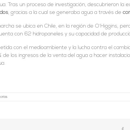
gua. Tras un proceso de investigación, descubrieron la 
idos
, gracias a la cual se generaba agua a través de
com
rcha se ubica en Chile, en la región de O´Higgins, p
Cuenta con 62 hidropaneles y su capacidad de producc
da con el medioambiente y la lucha contra el cambio 
% de los ingresos de la venta del agua a hacer instalac
a.
arios
Fa